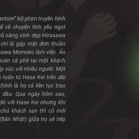
antom” bộ phim truyền hình
ể về chuyện tình yêu ngọt
cô nàng xinh đẹp Hirasawa
 chỉ là gặp mặt đơn thuần
rasawa Momoko làm việc. Ảo
quán cà phê tại một khách
ếp xúc với nhiều người. Một
tuấn tú Hase Kei trên đài
ính là họ cả liên tục trao
n đầu. Qua ngày hôm sau,
ó với Hase Kei nhưng khi
 chủ khách sạn thì cô mới
(Bản Nhật) giữa họ sẽ tiếp