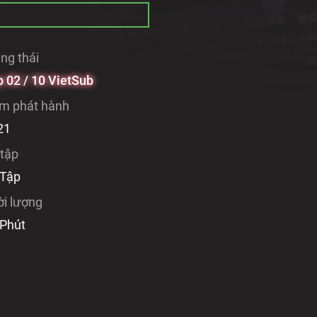
ng thái
 02 / 10 VietSub
m phát hành
21
 tập
 Tập
ời lượng
 Phút