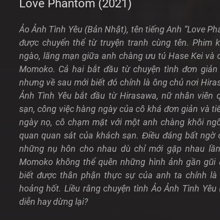
Love Phantom (2021)
Ảo Ảnh Tình Yêu (Bản Nhật), tên tiếng Anh “Love Ph
được chuyển thể từ truyện tranh cùng tên. Phim k
ngào, lãng mạn giữa anh chàng ưu tú Hase Kei và 
Momoko. Cả hai bắt đầu từ chuyện tình đơn giản
nhưng về sau mới biết đó chính là ông chủ nơi Hi
Ảnh Tình Yêu bắt đầu từ Hirasawa, nữ nhân viên 
sạn, công việc hàng ngày của cô khá đơn giản và ti
ngày nọ, cô chạm mặt với một anh chàng khôi ngô 
quan quan sát của khách sạn. Điều đáng bất ngờ ch
những nụ hôn cho nhau dù chỉ mới gặp nhau lầ
Momoko không thể quên những hình ảnh gần gũi đ
biết được thân phận thực sự của anh ta chính là
hoảng hốt. Liều rằng chuyện tình Ảo Ảnh Tình Yêu 
diễn hay dừng lại?